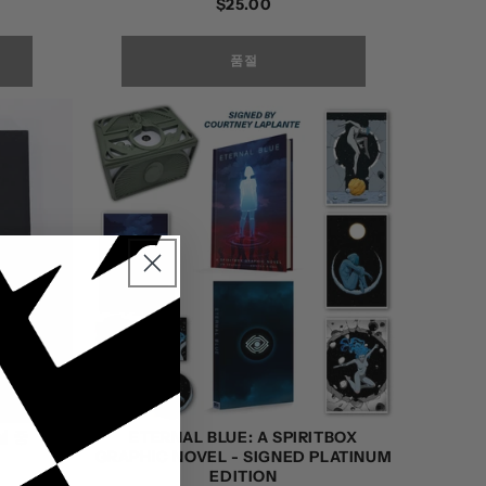
정
$25.00
가
품절
설 중
ETERNAL BLUE: A SPIRITBOX
GRAPHIC NOVEL - SIGNED PLATINUM
EDITION