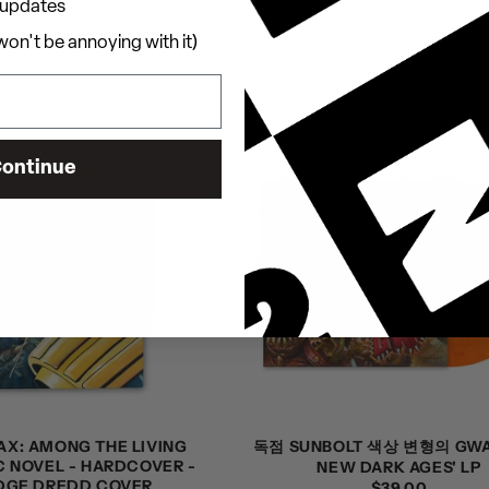
updates
on't be annoying with it)
ontinue
X: AMONG THE LIVING
독점 SUNBOLT 색상 변형의 GWA
C NOVEL - HARDCOVER -
NEW DARK AGES' LP
DGE DREDD COVER
정
$39.00