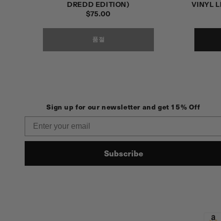
DREDD EDITION)
VINYL 
정
$75.00
가
품절
Sign up for our newsletter and get 15% Off
Email
Subscribe
결