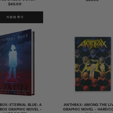
정
$40.00
가
가
카트에 추가
TBOX: ETERNAL BLUE: A
ANTHRAX: AMONG THE LI
TBOX GRAPHIC NOVEL -
GRAPHIC NOVEL - HARDC