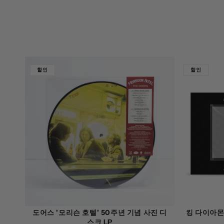
할인
할인
도어스 '모리슨 호텔' 50주년 기념 사진 디
킹 다이아몬드
스크 LP