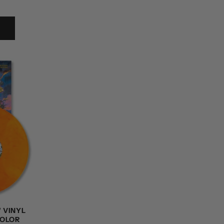
가
 VINYL
COLOR