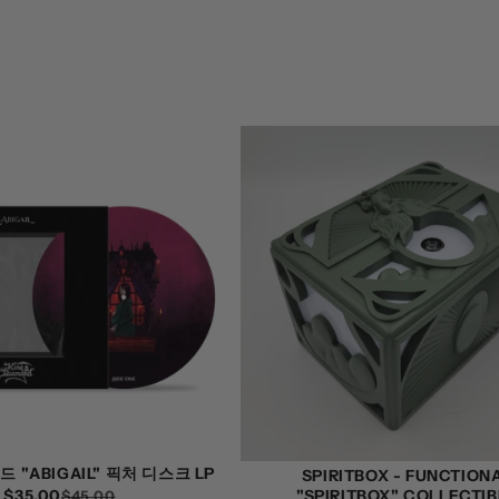
 "ABIGAIL" 픽처 디스크 LP
SPIRITBOX - FUNCTION
"SPIRITBOX" COLLECTIB
$35.00
정
할
$45.00