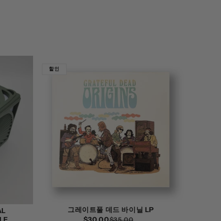
할인
그레이트풀 데드 바이닐 LP
AL
LE
$30.00
정
할
$35.00