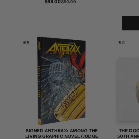
$69.00
정
할
$80.00
가
인
가
품절
할인
SIGNED ANTHRAX: AMONG THE
THE DOO
LIVING GRAPHIC NOVEL (JUDGE
50TH AN