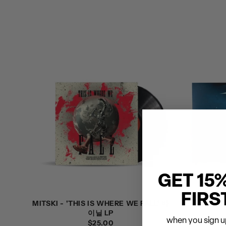
가
인
가
GET 15
FIRS
MITSKI - 'THIS IS WHERE WE FALL' 바
그레이
이닐 LP
when you sign up
정
$25.00