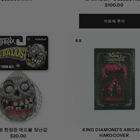
정
$100.00
가
인
가
가
카트에 추가
품절
병 한정판 매드볼 장난감
KING DIAMOND'S ABIGAI
HARDCOVER
정
$20.00