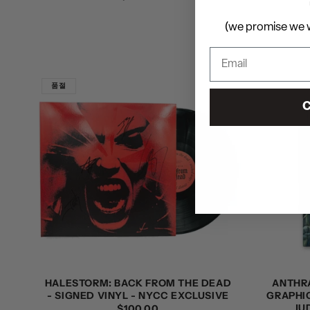
가
(we promise we w
품절
C
HALESTORM: BACK FROM THE DEAD
ANTHRA
- SIGNED VINYL - NYCC EXCLUSIVE
GRAPHI
JU
정
$100.00