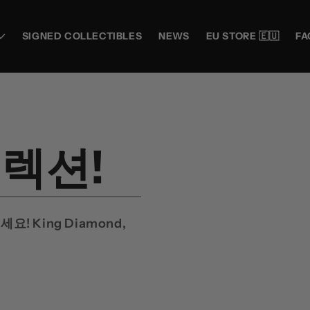
SIGNED COLLECTIBLES
NEWS
EU STORE 🇪🇺
FA
렉션!
! King Diamond,