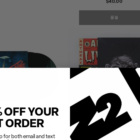
정
$40.00
가
가
품절
% OFF YOUR
T ORDER
엄 콕슨 슈퍼스테이트 비닐
탄저병 - 살아 있는 그래픽 소
정
$30.00
정
$59.00
 for both email and text
가
가