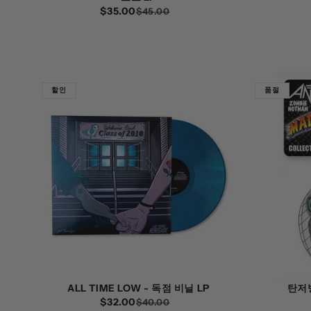
$35.00
정
할
$45.00
가
인
가
할인
품절
ALL TIME LOW - 독점 비닐 LP
탄저
$32.00
정
할
$40.00