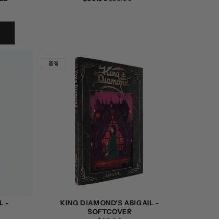
가
인
가
품절
L -
KING DIAMOND'S ABIGAIL -
SOFTCOVER