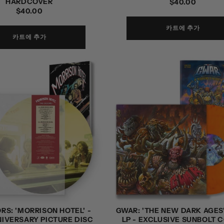
HARDCOVER
정
$40.00
정
$40.00
가
가
카트에 추가
카트에 추가
RS: 'MORRISON HOTEL' -
GWAR: 'THE NEW DARK AGES'
NIVERSARY PICTURE DISC
LP - EXCLUSIVE SUNBOLT 