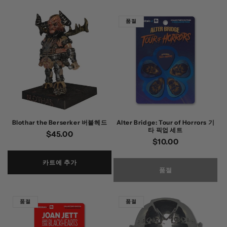
품절
Blothar the Berserker 버블헤드
Alter Bridge: Tour of Horrors 기
타 픽업 세트
정
$45.00
정
$10.00
가
가
카트에 추가
품절
품절
품절