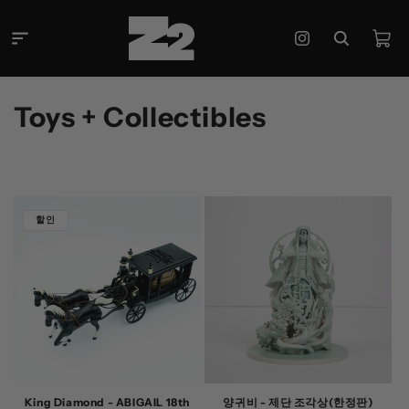
콘텐츠
로 건너
카
뛰기
Instagram
트
컬
Toys + Collectibles
렉
션
:
할인
King Diamond - ABIGAIL 18th
양귀비 - 제단 조각상(한정판)