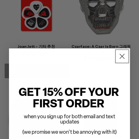
Joan Jett - 기타 추천
Czarface: A Czar is Born 그래픽
노블
$7.00
정
할
$10.00
$40.00
정
할
$50.00
가
인
가
인
가
품절
가
GET 15% OFF YOUR
FIRST ORDER
when you sign up for both email and text
updates
(we promise we won't be annoying with it)