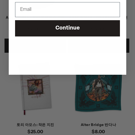
Alter Bridge - 10인치 에반스 드럼
Alter Bridge - D'Addario 기타 현
헤드
세트
Continue
정
$20.00
정
$12.00
가
가
카트에 추가
카트에 추가
토리 아모스: 작은 지진
Alter Bridge 반다나
정
$25.00
정
$8.00