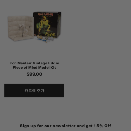
Iron Maiden: Vintage Eddie
Piece of Mind Model Kit
정
$99.00
가
카트에 추가
Sign up for our newsletter and get 15% Off