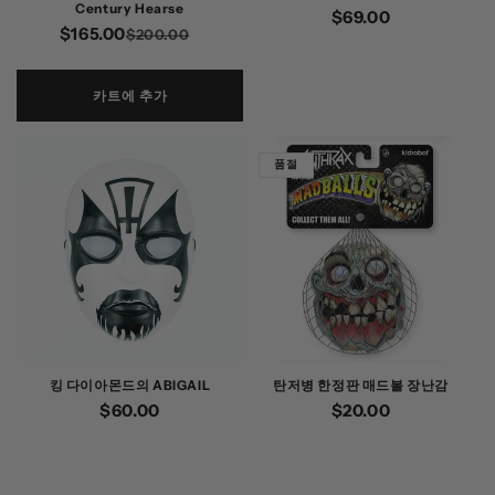
Century Hearse
정
$69.00
$165.00
정
할
$200.00
가
가
인
가
카트에 추가
품절
킹 다이아몬드의 ABIGAIL
탄저병 한정판 매드볼 장난감
정
$60.00
정
$20.00
가
가