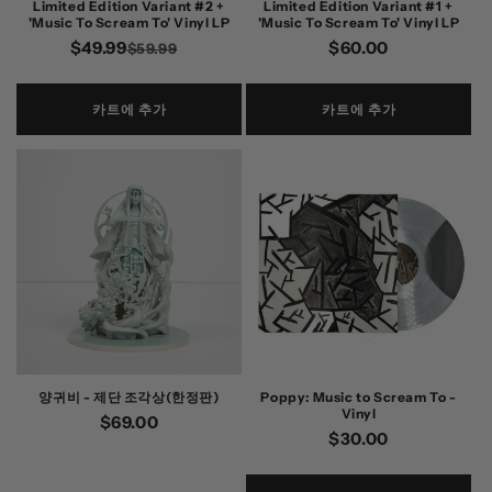
Limited Edition Variant #2 +
Limited Edition Variant #1 +
'Music To Scream To' Vinyl LP
'Music To Scream To' Vinyl LP
$49.99
정
할
정
$60.00
$59.99
가
인
가
가
카트에 추가
카트에 추가
양귀비 - 제단 조각상(한정판)
Poppy: Music to Scream To -
Vinyl
정
$69.00
정
$30.00
가
가