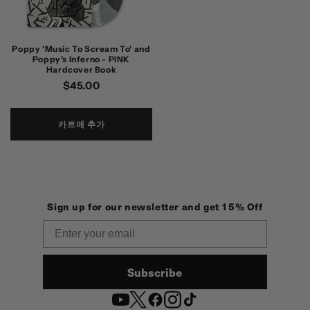
Poppy 'Music To Scream To' and
Poppy's Inferno - PINK
Hardcover Book
정
$45.00
가
카트에 추가
Sign up for our newsletter and get 15% Off
Email
Subscribe
YouTube
Twitter
Facebook
Instagram
TikTok