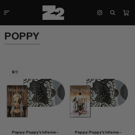
콘텐츠
로 건너
카
뛰기
Instagram
트
컬
POPPY
렉
션
:
할인
Poppy: Poppy's Inferno -
Poppy: Poppy's Inferno -