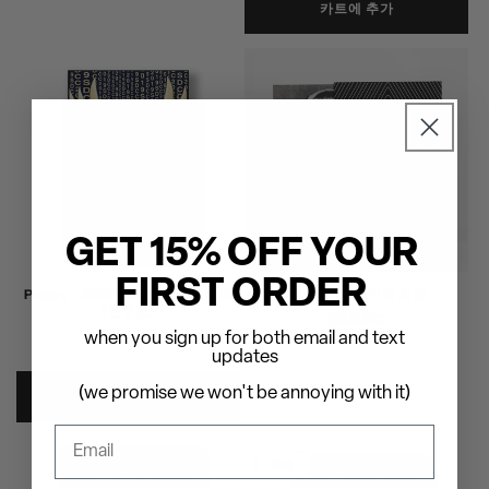
카트에 추가
GET 15% OFF YOUR
FIRST ORDER
Poppy - SDCC 2019 아트 프린트
양귀비 - 양귀비의 지옥
(한정판)
정
$59.00
정
$25.00
when you sign up for both email and text
가
updates
가
(we promise we won't be annoying with it)
카트에 추가
품절