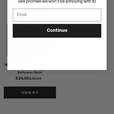
(we promise we won't be annoying with it)
할인
Continue
Machine Gun Kelly: Hotel Diablo
LP - Exclusive Re-issue and
Softcover Book
$35.00
정
할
$40.00
가
인
가
카트에 추가