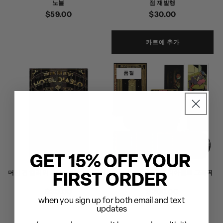
노블
점 재발행
정
$59.00
정
$30.00
가
가
카트에 추가
품절
GET 15% OFF YOUR
머신 건 켈리의 호텔 디아블로 그래픽
머신 건 켈리의 호텔 디아블로 그래픽
FIRST ORDER
노블
노블
정
$30.00
정
$200.00
when you sign up for both email and text
가
가
updates