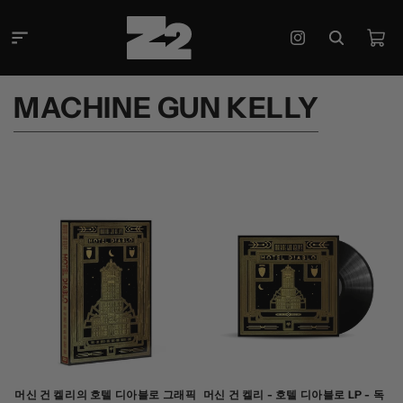
콘텐츠
로 건너
카
뛰기
Instagram
트
컬
MACHINE GUN KELLY
렉
션
:
머신 건 켈리의 호텔 디아블로 그래픽
머신 건 켈리 - 호텔 디아블로 LP - 독