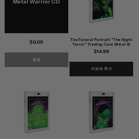
Metal Warrior CD
The Funeral Portrait: "The Night
정
$0.00
Terror" Trading Card (#4 of 4)
가
정
$14.99
가
품절
카트에 추가