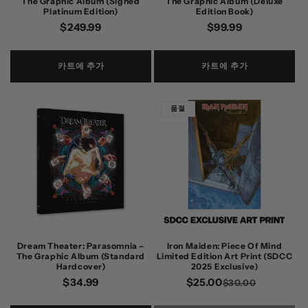
The Graphic Album (Signed
The Graphic Album (Deluxe
Platinum Edition)
Edition Book)
정
$249.99
정
$99.99
가
가
카트에 추가
카트에 추가
품절
Dream Theater: Parasomnia –
Iron Maiden: Piece Of Mind
The Graphic Album (Standard
Limited Edition Art Print (SDCC
Hardcover)
2025 Exclusive)
정
$34.99
$25.00
정
할
$30.00
가
가
인