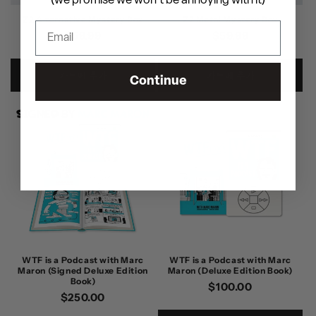
(we promise we won't be annoying with it)
Z2 Alternative Mystery Box
Z2 Metal Mystery Box
정
$59.99
정
$59.99
가
가
카트에 추가
카트에 추가
Continue
WTF is a Podcast with Marc
WTF is a Podcast with Marc
Maron (Signed Deluxe Edition
Maron (Deluxe Edition Book)
Book)
정
$100.00
정
$250.00
가
가