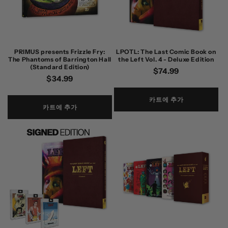
PRIMUS presents Frizzle Fry:
LPOTL: The Last Comic Book on
The Phantoms of Barrington Hall
the Left Vol. 4 - Deluxe Edition
(Standard Edition)
정
$74.99
정
$34.99
가
가
카트에 추가
카트에 추가