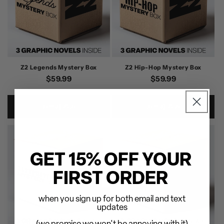
Z2 Legends Mystery Box
Z2 Hip-Hop Mystery Box
정
$59.99
정
$59.99
가
가
카트에 추가
카트에 추가
GET 15% OFF YOUR
FIRST ORDER
when you sign up for both email and text
updates