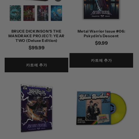
BRUCE DICKINSON'S THE
Metal Warrior Issue #06:
MANDRAKE PROJECT: YEAR
Pskydin's Descent
TWO (Deluxe Edition)
정
$9.99
정
$99.99
가
가
카트에 추가
카트에 추가