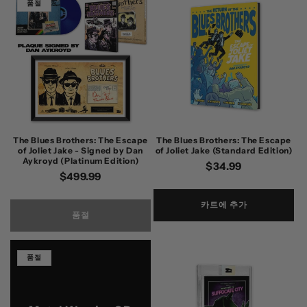
품절
The Blues Brothers: The Escape
The Blues Brothers: The Escape
of Joliet Jake - Signed by Dan
of Joliet Jake (Standard Edition)
Aykroyd (Platinum Edition)
정
$34.99
정
$499.99
가
가
카트에 추가
품절
품절