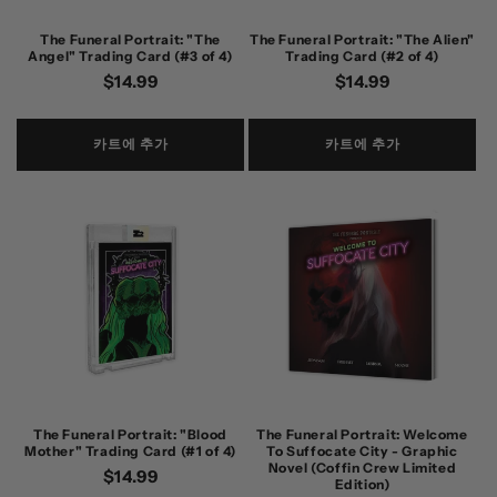
The Funeral Portrait: "The
The Funeral Portrait: "The Alien"
Angel" Trading Card (#3 of 4)
Trading Card (#2 of 4)
정
$14.99
정
$14.99
가
가
카트에 추가
카트에 추가
The Funeral Portrait: "Blood
The Funeral Portrait: Welcome
Mother" Trading Card (#1 of 4)
To Suffocate City - Graphic
Novel (Coffin Crew Limited
정
$14.99
Edition)