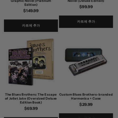
Graphic Novel (Platinum
Novel (Deluxe Edition)
Edition)
정
$99.99
정
$149.99
가
가
카트에 추가
카트에 추가
The Blues Brothers: The Escape
Custom Blues Brothers-branded
of Joliet Jake (Oversized Deluxe
Harmonica + Case
Edition Book)
정
$29.99
정
$69.99
가
가