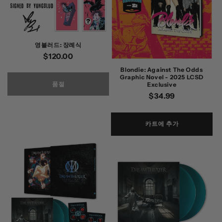
영블러드: 장례식
정
$120.00
가
Blondie: Against The Odds
Graphic Novel - 2025 LCSD
품절
Exclusive
정
$34.99
가
카트에 추가