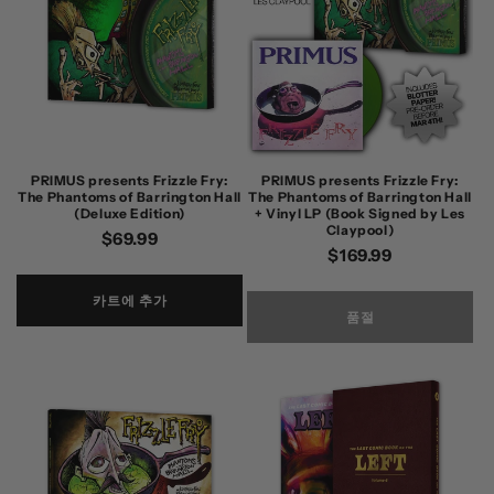
PRIMUS presents Frizzle Fry:
PRIMUS presents Frizzle Fry:
The Phantoms of Barrington Hall
The Phantoms of Barrington Hall
(Deluxe Edition)
+ Vinyl LP (Book Signed by Les
Claypool)
정
$69.99
정
$169.99
가
가
카트에 추가
품절