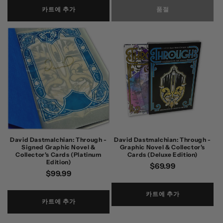
가
카트에 추가
품절
David Dastmalchian: Through -
David Dastmalchian: Through -
Signed Graphic Novel &
Graphic Novel & Collector's
Collector's Cards (Platinum
Cards (Deluxe Edition)
Edition)
정
$69.99
정
$99.99
가
가
카트에 추가
카트에 추가