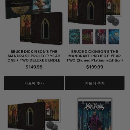
BRUCE DICKINSON'S THE
BRUCE DICKINSON'S THE
MANDRAKE PROJECT: YEAR
MANDRAKE PROJECT: YEAR
ONE + TWO DELUXE BUNDLE
TWO (Signed Platinum Edition)
정
$149.99
정
$199.99
가
가
카트에 추가
카트에 추가