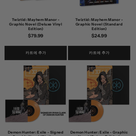
Twiztid: Mayhem Manor -
Twiztid: Mayhem Manor -
Graphic Novel (Deluxe Vinyl
Graphic Novel (Standard
Edition)
Edition)
정
$79.99
정
$24.99
가
가
카트에 추가
카트에 추가
Demon Hunter: Exile - Signed
Demon Hunter: Exile - Graphic