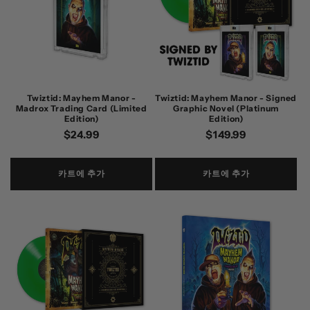
Twiztid: Mayhem Manor -
Twiztid: Mayhem Manor - Signed
Madrox Trading Card (Limited
Graphic Novel (Platinum
Edition)
Edition)
정
$24.99
정
$149.99
가
가
카트에 추가
카트에 추가