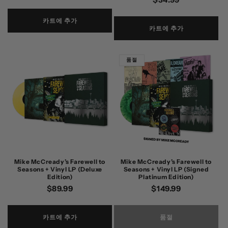
가
가
카트에 추가
카트에 추가
품절
Mike McCready’s Farewell to
Mike McCready’s Farewell to
Seasons + Vinyl LP (Deluxe
Seasons + Vinyl LP (Signed
Edition)
Platinum Edition)
정
$89.99
정
$149.99
가
가
카트에 추가
품절