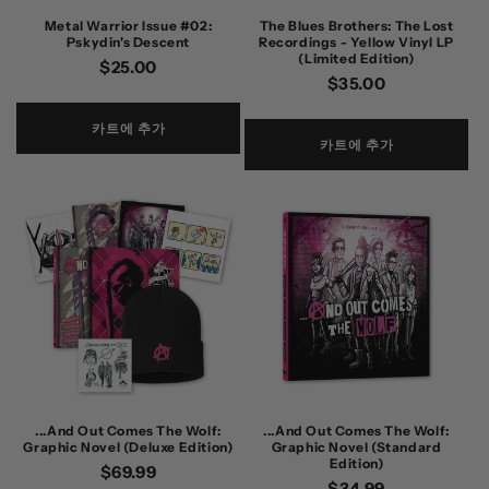
Metal Warrior Issue #02:
The Blues Brothers: The Lost
Pskydin's Descent
Recordings - Yellow Vinyl LP
(Limited Edition)
정
$25.00
정
$35.00
가
가
카트에 추가
카트에 추가
...And Out Comes The Wolf:
...And Out Comes The Wolf:
Graphic Novel (Deluxe Edition)
Graphic Novel (Standard
Edition)
정
$69.99
정
$34.99