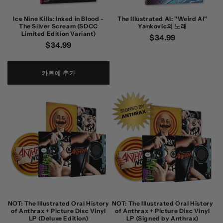
Ice Nine Kills: Inked in Blood -
The Illustrated Al: "Weird Al"
The Silver Scream (SDCC
Yankovic의 노래
Limited Edition Variant)
정
$34.99
정
$34.99
가
가
카트에 추가
NOT: The Illustrated Oral History
NOT: The Illustrated Oral History
of Anthrax + Picture Disc Vinyl
of Anthrax + Picture Disc Vinyl
LP (Deluxe Edition)
LP (Signed by Anthrax)