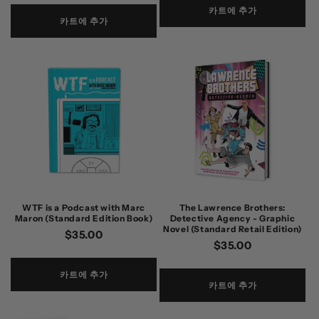
카트에 추가
카트에 추가
WTF is a Podcast with Marc
The Lawrence Brothers:
Maron (Standard Edition Book)
Detective Agency - Graphic
Novel (Standard Retail Edition)
정
$35.00
정
$35.00
가
가
카트에 추가
카트에 추가