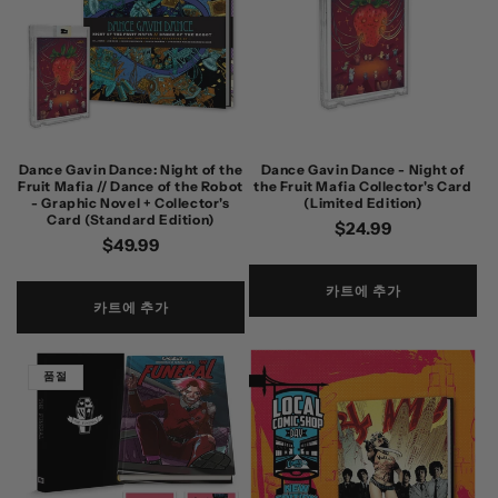
Dance Gavin Dance: Night of the
Dance Gavin Dance - Night of
Fruit Mafia // Dance of the Robot
the Fruit Mafia Collector's Card
- Graphic Novel + Collector's
(Limited Edition)
Card (Standard Edition)
정
$24.99
정
$49.99
가
가
카트에 추가
카트에 추가
품절