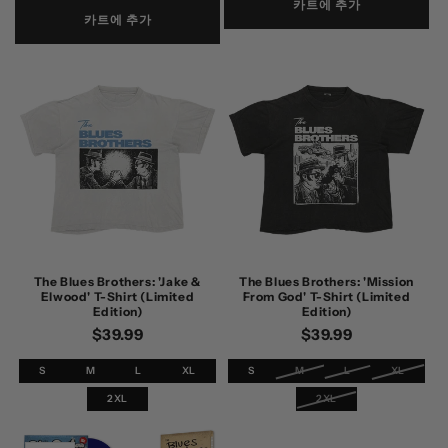
카트에 추가
카트에 추가
The Blues Brothers: 'Jake &
The Blues Brothers: 'Mission
Elwood' T-Shirt (Limited
From God' T-Shirt (Limited
Edition)
Edition)
정
$39.99
정
$39.99
가
가
S
M
L
XL
S
M
L
XL
2XL
2XL