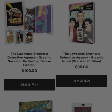
The Lawrence Brothers:
The Lawrence Brothers:
Detective Agency - Graphic
Detective Agency - Graphic
Novel (Little Brother Deluxe
Novel (Standard Edition)
Edition)
정
$35.00
정
$100.00
가
가
카트에 추가
카트에 추가