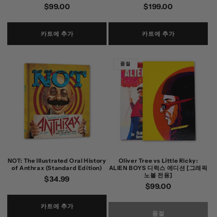
정
$99.00
정
$199.00
가
가
카트에 추가
카트에 추가
품절
NOT: The Illustrated Oral History
Oliver Tree vs Little Ricky:
of Anthrax (Standard Edition)
ALIEN BOYS 디럭스 에디션 [그래픽
노블 전용]
정
$34.99
정
$99.00
가
가
카트에 추가
품절