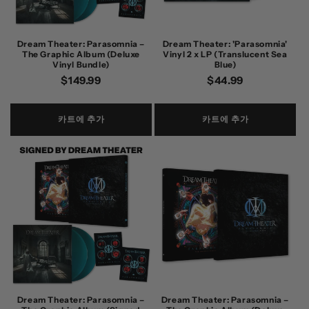
Dream Theater: Parasomnia –
Dream Theater: 'Parasomnia'
The Graphic Album (Deluxe
Vinyl 2 x LP (Translucent Sea
Vinyl Bundle)
Blue)
정
$149.99
정
$44.99
가
가
카트에 추가
카트에 추가
Dream Theater: Parasomnia –
Dream Theater: Parasomnia –