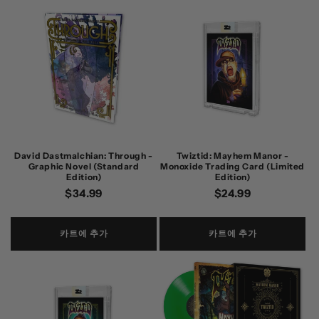
David Dastmalchian: Through -
Twiztid: Mayhem Manor -
Graphic Novel (Standard
Monoxide Trading Card (Limited
Edition)
Edition)
정
$34.99
정
$24.99
가
가
카트에 추가
카트에 추가