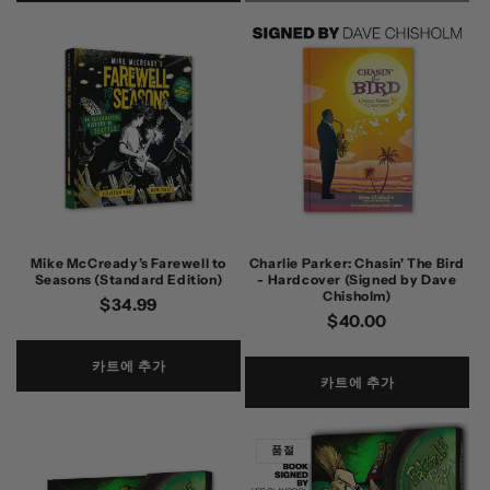
Mike McCready’s Farewell to
Charlie Parker: Chasin' The Bird
Seasons (Standard Edition)
- Hardcover (Signed by Dave
Chisholm)
정
$34.99
정
$40.00
가
가
카트에 추가
카트에 추가
품절