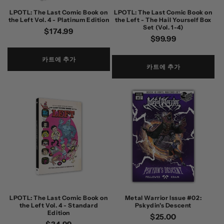
LPOTL: The Last Comic Book on
LPOTL: The Last Comic Book on
the Left Vol. 4 - Platinum Edition
the Left - The Hail Yourself Box
Set (Vol. 1-4)
정
$174.99
정
$99.99
가
가
카트에 추가
카트에 추가
LPOTL: The Last Comic Book on
Metal Warrior Issue #02:
the Left Vol. 4 - Standard
Pskydin's Descent
Edition
정
$25.00