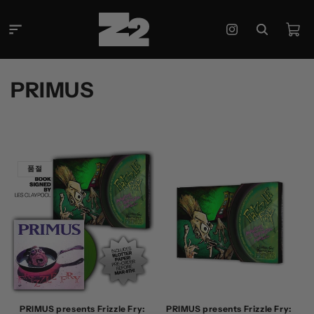
콘텐츠
로 건너
카
뛰기
Instagram
트
컬
PRIMUS
렉
션
:
품절
PRIMUS presents Frizzle Fry:
PRIMUS presents Frizzle Fry: