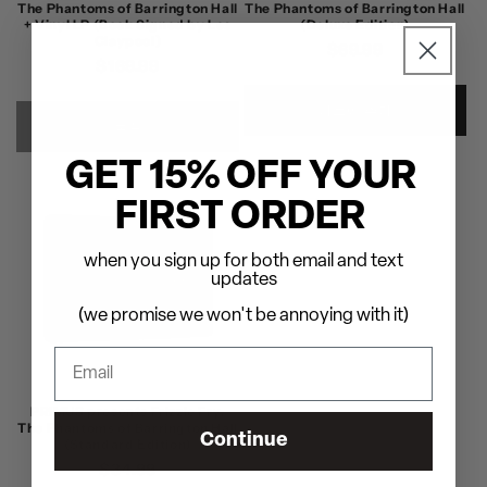
The Phantoms of Barrington Hall
The Phantoms of Barrington Hall
+ Vinyl LP (Book Signed by Les
(Deluxe Edition)
Claypool)
정
$69.99
정
$169.99
가
가
카트에 추가
품절
GET 15% OFF YOUR
FIRST ORDER
when you sign up for both email and text
updates
(we promise we won't be annoying with it)
PRIMUS presents Frizzle Fry:
The Phantoms of Barrington Hall
Continue
(Standard Edition)
정
$34.99