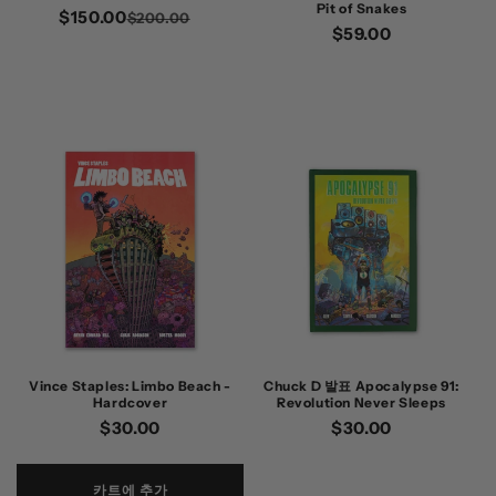
Pit of Snakes
$150.00
정
할
$200.00
정
$59.00
가
인
가
가
Vince Staples: Limbo Beach -
Chuck D 발표 Apocalypse 91:
Hardcover
Revolution Never Sleeps
정
$30.00
정
$30.00
가
가
카트에 추가