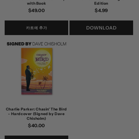
with Book
Edition
정
$49.00
정
$4.99
가
가
DOWNLOAD
카트에 추가
Charlie Parker: Chasin' The Bird
- Hardcover (Signed by Dave
Chisholm)
정
$40.00
가