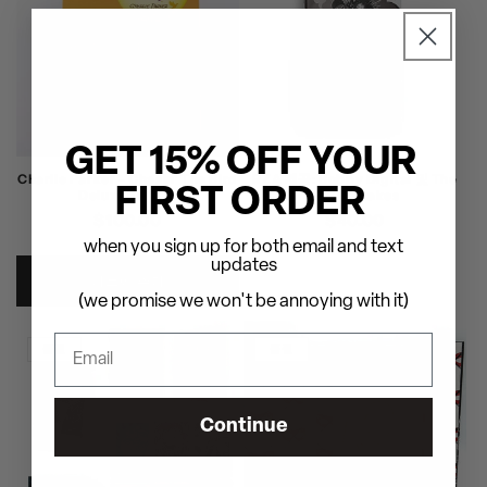
GET 15% OFF YOUR
Charlie Parker - Chasin' The Bird
RZA 제공: Bobby Digital 및 The
FIRST ORDER
Deluxe Edition
Pit of Snakes
정
$100.00
정
$40.00
가
가
when you sign up for both email and text
updates
카트에 추가
(we promise we won't be annoying with it)
품절
품절
Continue