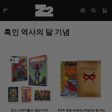
콘텐츠
로 건너
카
뛰기
Instagram
트
컬
흑인 역사의 달 기념
렉
션
:
할인
빈스 스테이플스: 림보 비치
RZA 제공: Bobby Digital 및 The