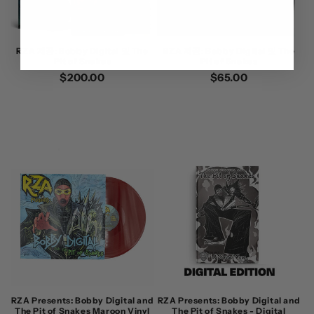
RZA 제공: Bobby Digital 및 The
RZA 제공: Bobby Digital 및 The
Pit of Snakes
Pit of Snakes
정
$200.00
정
$65.00
가
가
RZA Presents: Bobby Digital and
RZA Presents: Bobby Digital and
The Pit of Snakes Maroon Vinyl
The Pit of Snakes - Digital