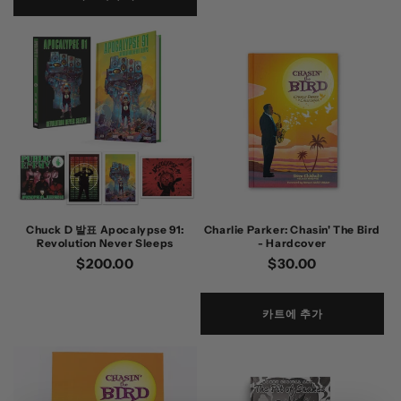
Chuck D 발표 Apocalypse 91:
Charlie Parker: Chasin' The Bird
Revolution Never Sleeps
- Hardcover
정
$200.00
정
$30.00
가
가
카트에 추가